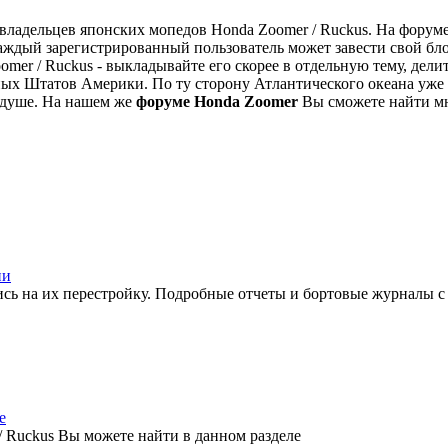
я владельцев японских мопедов Honda Zoomer / Ruckus. На фор
ждый зарегистрированный пользователь может завести свой блог
mer / Ruckus - выкладывайте его скорее в отдельную тему, дели
х Штатов Америки. По ту сторону Атлантического океана уже
о душе. На нашем же
форуме Honda Zoomer
Вы сможете найти мн
ии
ись на их перестройку. Подробные отчеты и бортовые журналы с
е
/ Ruckus Вы можете найти в данном разделе