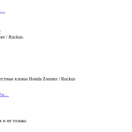
дн…
r
r / Ruckus.
вестные клоны Honda Zoomer / Ruckus
 Fo…
 и не только.