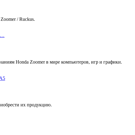
Zoomer / Ruckus.
сл…
наниям Honda Zoomer в мире компьютеров, игр и графики.
TA5
риобрести их продукцию.