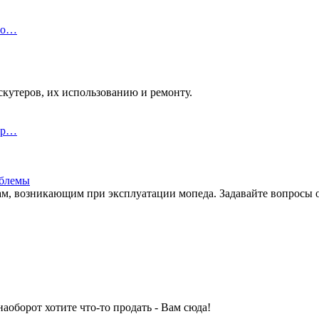
 Ho…
кутеров, их использованию и ремонту.
а р…
облемы
, возникающим при эксплуатации мопеда. Задавайте вопросы о 
аоборот хотите что-то продать - Вам сюда!