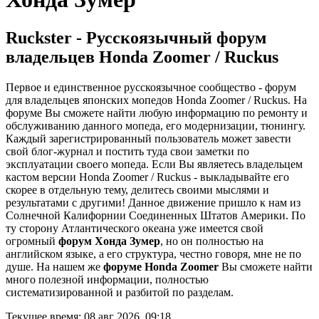
Ruckster - Русскоязычный форум
владельцев Honda Zoomer / Ruckus
Первое и единственное русскоязычное сообщество - форум
для владельцев японских мопедов Honda Zoomer / Ruckus. На
форуме Вы сможете найти любую информацию по ремонту и
обслуживанию данного мопеда, его модернизации, тюнингу.
Каждый зарегистрированный пользователь может завести
свой блог-журнал и постить туда свои заметки по
эксплуатации своего мопеда. Если Вы являетесь владельцем
кастом версии Honda Zoomer / Ruckus - выкладывайте его
скорее в отдельную тему, делитесь своими мыслями и
результатами с другими!
Данное движение пришло к нам из
Солнечной Калифорнии Соединенных Штатов Америки. По
ту сторону Атлантического океана уже имеется свой
огромный
форум Хонда Зумер
, но он полностью на
английском языке, а его структура, честно говоря, мне не по
душе. На нашем же
форуме Honda Zoomer
Вы сможете найти
много полезной информации, полностью
систематизированной и разбитой по разделам.
Текущее время: 08 авг 2026, 09:18