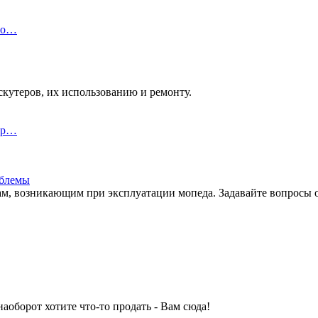
 Ho…
кутеров, их использованию и ремонту.
а р…
облемы
, возникающим при эксплуатации мопеда. Задавайте вопросы о 
аоборот хотите что-то продать - Вам сюда!