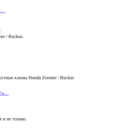
дн…
r
r / Ruckus.
вестные клоны Honda Zoomer / Ruckus
 Fo…
 и не только.