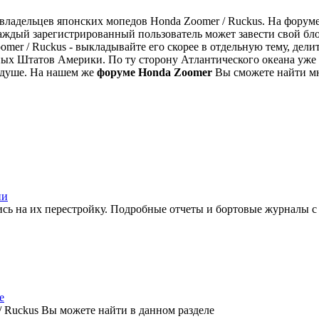
я владельцев японских мопедов Honda Zoomer / Ruckus. На фор
ждый зарегистрированный пользователь может завести свой блог
mer / Ruckus - выкладывайте его скорее в отдельную тему, дели
х Штатов Америки. По ту сторону Атлантического океана уже
о душе. На нашем же
форуме Honda Zoomer
Вы сможете найти мн
ии
ись на их перестройку. Подробные отчеты и бортовые журналы с
е
/ Ruckus Вы можете найти в данном разделе