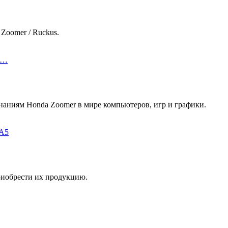
Zoomer / Ruckus.
сл…
наниям Honda Zoomer в мире компьютеров, игр и графики.
TA5
риобрести их продукцию.