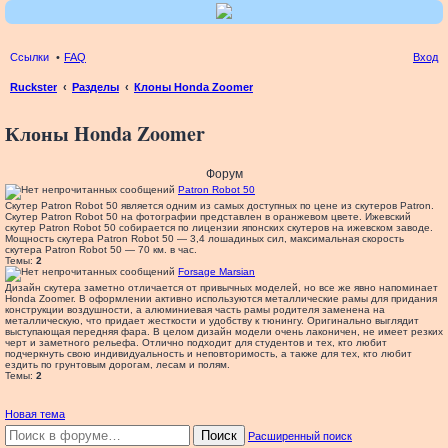
Ссылки
FAQ
Вход
Ruckster
Разделы
Клоны Honda Zoomer
ои
Клоны Honda Zoomer
ск
Форум
Patron Robot 50
Скутер Patron Robot 50 является одним из самых доступных по цене из скутеров Patron.
Скутер Patron Robot 50 на фотографии представлен в оранжевом цвете. Ижевский
скутер Patron Robot 50 собирается по лицензии японских скутеров на ижевском заводе.
Мощность скутера Patron Robot 50 — 3,4 лошадиных сил, максимальная скорость
скутера Patron Robot 50 — 70 км. в час.
Темы:
2
Forsage Marsian
Дизайн скутера заметно отличается от привычных моделей, но все же явно напоминает
Honda Zoomer. В оформлении активно используются металлические рамы для придания
конструкции воздушности, а алюминиевая часть рамы родителя заменена на
металлическую, что придает жесткости и удобству к тюнингу. Оригинально выглядит
выступающая передняя фара. В целом дизайн модели очень лаконичен, не имеет резких
черт и заметного рельефа. Отлично подходит для студентов и тех, кто любит
подчеркнуть свою индивидуальность и неповторимость, а также для тех, кто любит
ездить по грунтовым дорогам, лесам и полям.
Темы:
2
Новая тема
Поиск
Расширенный поиск