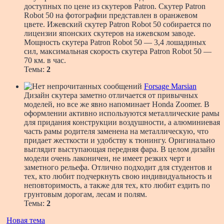
доступных по цене из скутеров Patron. Скутер Patron
Robot 50 на фотографии представлен в оранжевом
цвете. Ижевский скутер Patron Robot 50 собирается по
лицензии японских скутеров на ижевском заводе.
Мощность скутера Patron Robot 50 — 3,4 лошадиных
сил, максимальная скорость скутера Patron Robot 50 —
70 км. в час.
Темы:
2
Forsage Marsian
Дизайн скутера заметно отличается от привычных
моделей, но все же явно напоминает Honda Zoomer. В
оформлении активно используются металлические рамы
для придания конструкции воздушности, а алюминиевая
часть рамы родителя заменена на металлическую, что
придает жесткости и удобству к тюнингу. Оригинально
выглядит выступающая передняя фара. В целом дизайн
модели очень лаконичен, не имеет резких черт и
заметного рельефа. Отлично подходит для студентов и
тех, кто любит подчеркнуть свою индивидуальность и
неповторимость, а также для тех, кто любит ездить по
грунтовым дорогам, лесам и полям.
Темы:
2
Новая тема