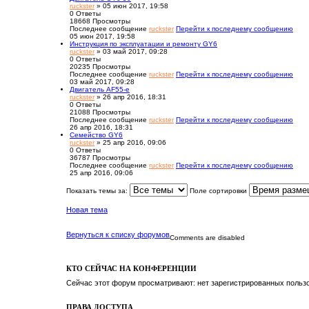
ruckster
» 05 июн 2017, 19:58
0
Ответы
18668
Просмотры
Последнее сообщение
ruckster
Перейти к последнему сообщению
05 июн 2017, 19:58
Инструкция по эксплуатации и ремонту GY6
ruckster
» 03 май 2017, 09:28
0
Ответы
20235
Просмотры
Последнее сообщение
ruckster
Перейти к последнему сообщению
03 май 2017, 09:28
Двигатель AF55-e
ruckster
» 26 апр 2016, 18:31
0
Ответы
21088
Просмотры
Последнее сообщение
ruckster
Перейти к последнему сообщению
26 апр 2016, 18:31
Семейство GY6
ruckster
» 25 апр 2016, 09:06
0
Ответы
36787
Просмотры
Последнее сообщение
ruckster
Перейти к последнему сообщению
25 апр 2016, 09:06
Показать темы за:
Поле сортировки
Новая тема
Вернуться к списку форумов
Comments are disabled
КТО СЕЙЧАС НА КОНФЕРЕНЦИИ
Сейчас этот форум просматривают: нет зарегистрированных пользо
ПРАВА ДОСТУПА