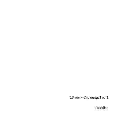
13 тем • Страница
1
из
1
Перейти