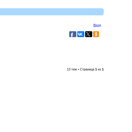
Вход
13 тем • Страница
1
из
1