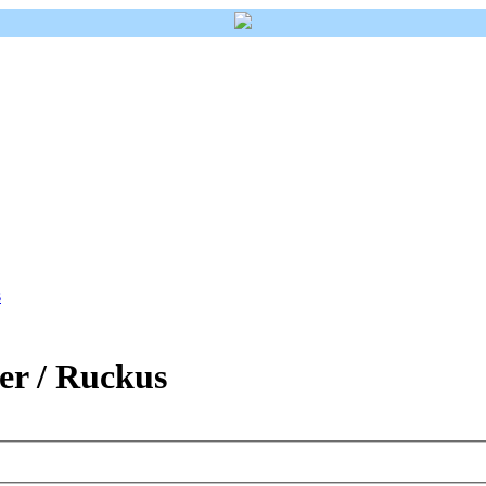
s
r / Ruckus