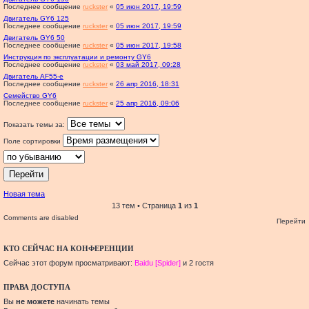
Последнее сообщение
ruckster
«
05 июн 2017, 19:59
Двигатель GY6 125
Последнее сообщение
ruckster
«
05 июн 2017, 19:59
Двигатель GY6 50
Последнее сообщение
ruckster
«
05 июн 2017, 19:58
Инструкция по эксплуатации и ремонту GY6
Последнее сообщение
ruckster
«
03 май 2017, 09:28
Двигатель AF55-e
Последнее сообщение
ruckster
«
26 апр 2016, 18:31
Семейство GY6
Последнее сообщение
ruckster
«
25 апр 2016, 09:06
Показать темы за:
Поле сортировки
Новая тема
13 тем • Страница
1
из
1
Comments are disabled
Перейти
КТО СЕЙЧАС НА КОНФЕРЕНЦИИ
Сейчас этот форум просматривают:
Baidu [Spider]
и 2 гостя
ПРАВА ДОСТУПА
Вы
не можете
начинать темы