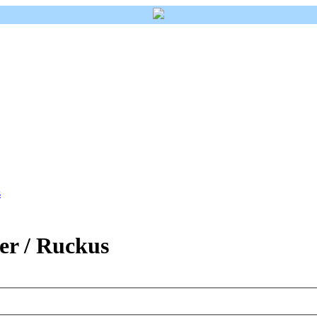
s
r / Ruckus