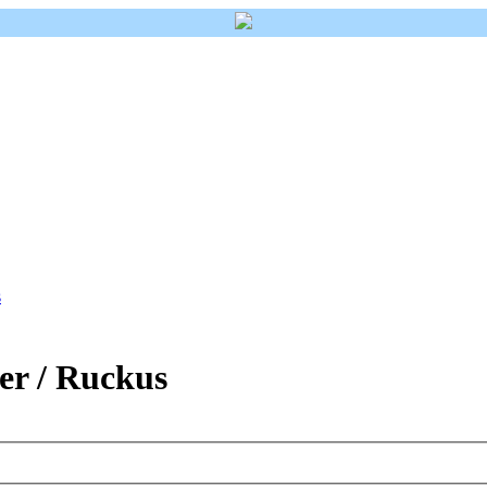
s
r / Ruckus