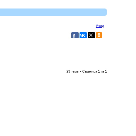
Вход
23 темы • Страница
1
из
1