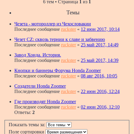
6 тем • Страница
1
из
1
Темы
Чезета - мотороллер из Чехословакии
Последнее сообщение
ruckster
«
12 июн 2017, 10:14
Чезет CZ: сквозь тернии к славе и забвению
Последнее сообщение
ruckster
«
25 май 2017, 14:49
Завод Хонда. История.
Последнее сообщение
ruckster
«
25 май 2017, 14:39
Кнопки и баннеры Форума Honda Zoomer
Последнее сообщение
ruckster
«
08 авг 2016, 10:05
Создатели Honda Zoomer
Последнее сообщение
ruckster
«
22 июн 2016, 12:24
Где производят Honda Zoomer
Последнее сообщение
ruckster
«
02 июн 2016, 12:10
Ответы:
2
Показать темы за:
Поле сортировки