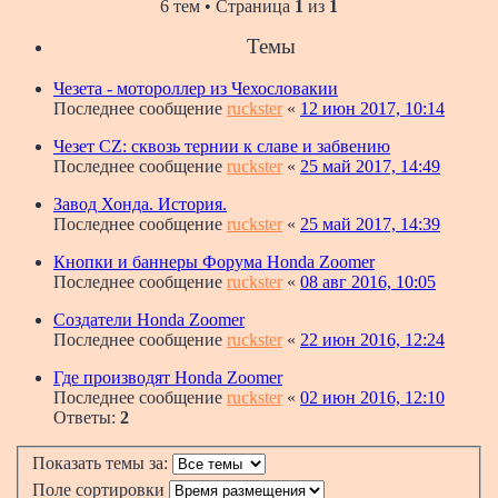
6 тем • Страница
1
из
1
Темы
Чезета - мотороллер из Чехословакии
Последнее сообщение
ruckster
«
12 июн 2017, 10:14
Чезет CZ: сквозь тернии к славе и забвению
Последнее сообщение
ruckster
«
25 май 2017, 14:49
Завод Хонда. История.
Последнее сообщение
ruckster
«
25 май 2017, 14:39
Кнопки и баннеры Форума Honda Zoomer
Последнее сообщение
ruckster
«
08 авг 2016, 10:05
Создатели Honda Zoomer
Последнее сообщение
ruckster
«
22 июн 2016, 12:24
Где производят Honda Zoomer
Последнее сообщение
ruckster
«
02 июн 2016, 12:10
Ответы:
2
Показать темы за:
Поле сортировки