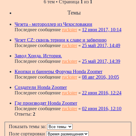
6 тем • Страница
1
из
1
Темы
Чезета - мотороллер из Чехословакии
Последнее сообщение
ruckster
«
12 июн 2017, 10:14
Чезет CZ: сквозь тернии к славе и забвению
Последнее сообщение
ruckster
«
25 май 2017, 14:49
Завод Хонда. История.
Последнее сообщение
ruckster
«
25 май 2017, 14:39
Кнопки и баннеры Форума Honda Zoomer
Последнее сообщение
ruckster
«
08 авг 2016, 10:05
Создатели Honda Zoomer
Последнее сообщение
ruckster
«
22 июн 2016, 12:24
Где производят Honda Zoomer
Последнее сообщение
ruckster
«
02 июн 2016, 12:10
Ответы:
2
Показать темы за:
Поле сортировки