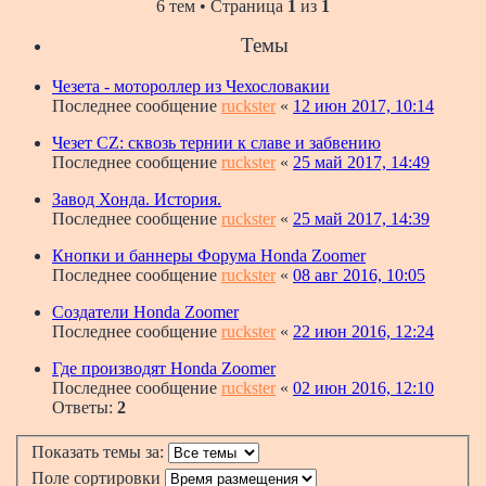
6 тем • Страница
1
из
1
Темы
Чезета - мотороллер из Чехословакии
Последнее сообщение
ruckster
«
12 июн 2017, 10:14
Чезет CZ: сквозь тернии к славе и забвению
Последнее сообщение
ruckster
«
25 май 2017, 14:49
Завод Хонда. История.
Последнее сообщение
ruckster
«
25 май 2017, 14:39
Кнопки и баннеры Форума Honda Zoomer
Последнее сообщение
ruckster
«
08 авг 2016, 10:05
Создатели Honda Zoomer
Последнее сообщение
ruckster
«
22 июн 2016, 12:24
Где производят Honda Zoomer
Последнее сообщение
ruckster
«
02 июн 2016, 12:10
Ответы:
2
Показать темы за:
Поле сортировки