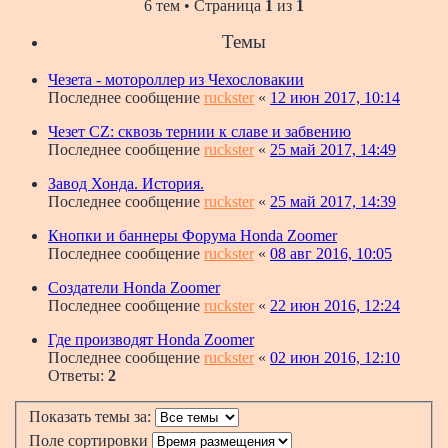
6 тем • Страница
1
из
1
Темы
Чезета - мотороллер из Чехословакии
Последнее сообщение
ruckster
«
12 июн 2017, 10:14
Чезет CZ: сквозь тернии к славе и забвению
Последнее сообщение
ruckster
«
25 май 2017, 14:49
Завод Хонда. История.
Последнее сообщение
ruckster
«
25 май 2017, 14:39
Кнопки и баннеры Форума Honda Zoomer
Последнее сообщение
ruckster
«
08 авг 2016, 10:05
Создатели Honda Zoomer
Последнее сообщение
ruckster
«
22 июн 2016, 12:24
Где производят Honda Zoomer
Последнее сообщение
ruckster
«
02 июн 2016, 12:10
Ответы:
2
Показать темы за:
Поле сортировки