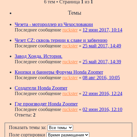
6 тем • Страница
1
из
1
Темы
Чезета - мотороллер из Чехословакии
Последнее сообщение
ruckster
«
12 июн 2017, 10:14
Чезет CZ: сквозь тернии к славе и забвению
Последнее сообщение
ruckster
«
25 май 2017, 14:49
Завод Хонда. История.
Последнее сообщение
ruckster
«
25 май 2017, 14:39
Кнопки и баннеры Форума Honda Zoomer
Последнее сообщение
ruckster
«
08 авг 2016, 10:05
Создатели Honda Zoomer
Последнее сообщение
ruckster
«
22 июн 2016, 12:24
Где производят Honda Zoomer
Последнее сообщение
ruckster
«
02 июн 2016, 12:10
Ответы:
2
Показать темы за:
Поле сортировки