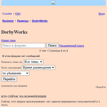
Ссылки
FAQ
Вход
Ruckster
Разделы
DorbyWorks
ои
DorbyWorks
ск
Новая тема
Поиск
Расширенный поиск
0 тем • Страница
1
из
1
В этом форуме нет сообщений.
Показать темы за:
Поле сортировки
Comments are disabled
Перейти
КТО СЕЙЧАС НА КОНФЕРЕНЦИИ
Сейчас этот форум просматривают: нет зарегистрированных пользователей и 1
гость