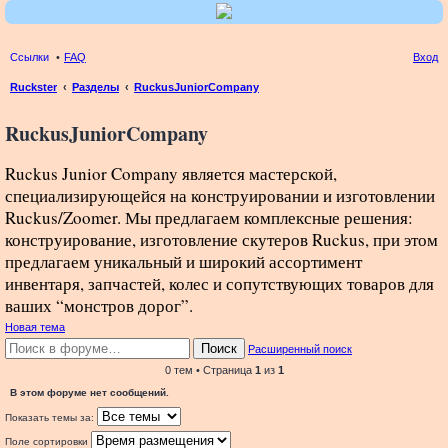
Ссылки
FAQ
Вход
Ruckster
Разделы
RuckusJuniorCompany
ои
RuckusJuniorCompany
ск
Ruckus Junior Company является мастерской,
специализирующейся на конструировании и изготовлении
Ruckus/Zoomer. Мы предлагаем комплексные решения:
конструирование, изготовление скутеров Ruckus, при этом
предлагаем уникальный и широкий ассортимент
инвентаря, запчастей, колес и сопутствующих товаров для
ваших “монстров дорог”.
Новая тема
Поиск
Расширенный поиск
0 тем • Страница
1
из
1
В этом форуме нет сообщений.
Показать темы за:
Поле сортировки