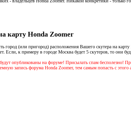
 таких - владельцев Honda Zoomer. Никакой конкретики - только го
на карту Honda Zoomer
ь город (или пригород) расположения Вашего скутера на карту
т. Если, к примеру в городе Москва будет 5 скутеров, то они б
удут опубликованы на форуме! Присылать спам бесполезно! Пр
емную запись форума Honda Zoomer, тем самым попасть с этого а