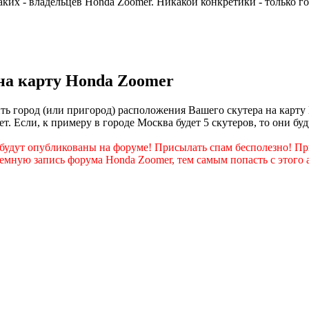
 таких - владельцев Honda Zoomer. Никакой конкретики - только го
на карту Honda Zoomer
ь город (или пригород) расположения Вашего скутера на карту
т. Если, к примеру в городе Москва будет 5 скутеров, то они б
удут опубликованы на форуме! Присылать спам бесполезно! Пр
емную запись форума Honda Zoomer, тем самым попасть с этого а