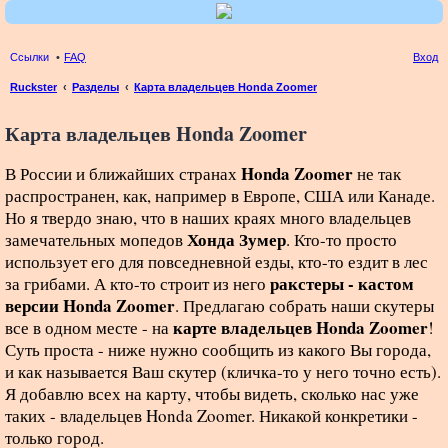
Ссылки
FAQ
Вход
Ruckster
Разделы
Карта владельцев Honda Zoomer
ои
Карта владельцев Honda Zoomer
ск
Honda Zoomer
В России и ближайших странах
не так
распространен, как, например в Европе, США или Канаде.
Но я твердо знаю, что в наших краях много владельцев
Хонда Зумер
замечательных мопедов
. Кто-то просто
использует его для повседневной езды, кто-то ездит в лес
ракстеры - кастом
за грибами. А кто-то строит из него
версии Honda Zoomer
. Предлагаю собрать наши скутеры
карте владельцев Honda Zoomer
все в одном месте - на
!
Суть проста - ниже нужно сообщить из какого Вы города,
и как называется Ваш скутер (кличка-то у него точно есть).
Я добавлю всех на карту, чтобы видеть, сколько нас уже
таких - владельцев Honda Zoomer. Никакой конкретики -
только город.