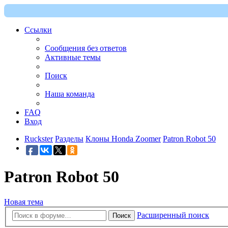
Ссылки
Сообщения без ответов
Активные темы
Поиск
Наша команда
FAQ
Вход
Ruckster
Разделы
Клоны Honda Zoomer
Patron Robot 50
Patron Robot 50
Новая тема
Расширенный поиск
Поиск