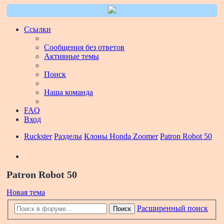
Ссылки
Сообщения без ответов
Активные темы
Поиск
Наша команда
FAQ
Вход
Ruckster
Разделы
Клоны Honda Zoomer
Patron Robot 50
Поиск
Patron Robot 50
Новая тема
Расширенный поиск
Поиск