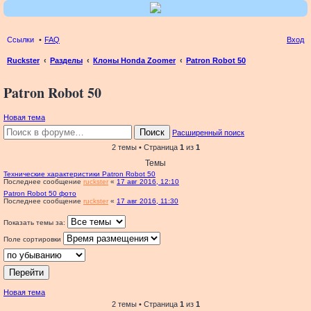
Ссылки
FAQ
Вход
Ruckster
Разделы
Клоны Honda Zoomer
Patron Robot 50
ои
Patron Robot 50
ск
Новая тема
Поиск
Расширенный поиск
2 темы • Страница
1
из
1
Темы
Технические характеристики Patron Robot 50
Последнее сообщение
ruckster
«
17 авг 2016, 12:10
Patron Robot 50 фото
Последнее сообщение
ruckster
«
17 авг 2016, 11:30
Показать темы за:
Поле сортировки
Новая тема
2 темы • Страница
1
из
1