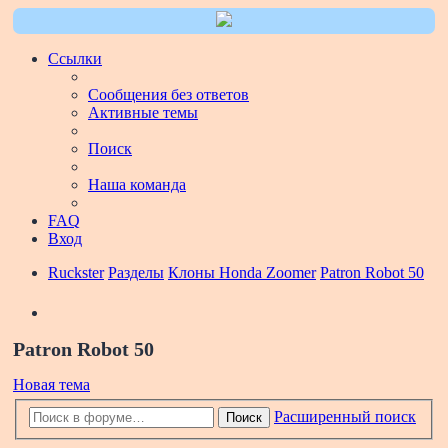
Ссылки
Сообщения без ответов
Активные темы
Поиск
Наша команда
FAQ
Вход
Ruckster
Разделы
Клоны Honda Zoomer
Patron Robot 50
Поиск
Patron Robot 50
Новая тема
Расширенный поиск
Поиск