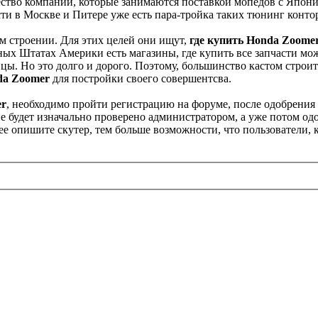
ство компаний, которые занимаются поставкой мопедов с Японии
и в Москве и Питере уже есть пара-тройка таких тюнинг конто
ом строении. Для этих целей они ищут,
где купить Honda Zoome
ых Штатах Америки есть магазины, где купить все запчасти можн
цы. Но это долго и дорого. Поэтому, большинство кастом строит
da Zoomer
для постройки своего совершентсва.
er
, необходимо пройти регистрацию на форуме, после одобрени
е будет изначально проверено администратором, а уже потом одоб
ее опишите скутер, тем больше возможности, что пользователи,