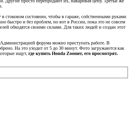
. Другие просто перепродают их, наваривая цену. Третьи же
р.
r
в стоковом состоянии, чтобы в гараже, собственными руками
о быстро и без проблем, но вот в России, пока это не совсем
елей обходятся своими силами. Для таких людей и создан этот
я Администрацией форума можно приступать работе. В
рено. На это уходит от 5 до 30 минут. Фото загружаются как
 которые ищут,
где купить Honda Zoomer
, его просмотрят.