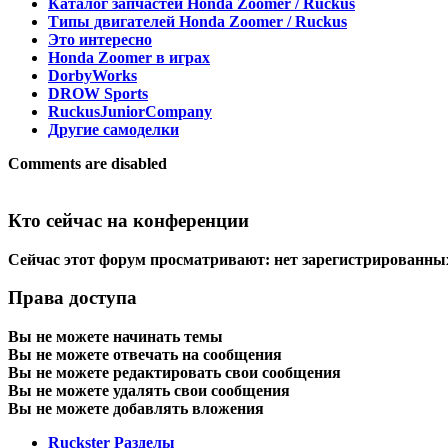
Каталог запчастей Honda Zoomer / Ruckus
Типы двигателей Honda Zoomer / Ruckus
Это интересно
Honda Zoomer в играх
DorbyWorks
DROW Sports
RuckusJuniorCompany
Другие самоделки
Comments are disabled
Кто сейчас на конференции
Сейчас этот форум просматривают: нет зарегистрированных
Права доступа
Вы
не можете
начинать темы
Вы
не можете
отвечать на сообщения
Вы
не можете
редактировать свои сообщения
Вы
не можете
удалять свои сообщения
Вы
не можете
добавлять вложения
Ruckster
Разделы