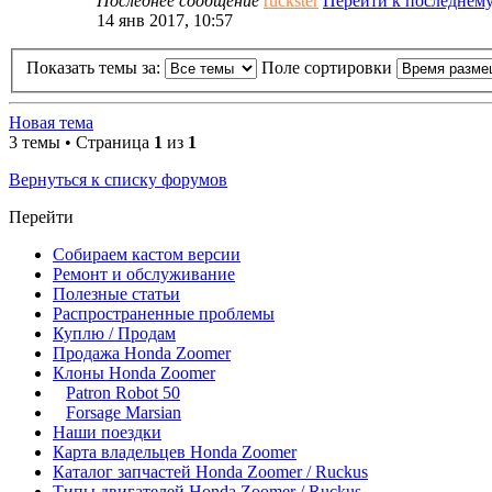
Последнее сообщение
ruckster
Перейти к последнем
14 янв 2017, 10:57
Показать темы за:
Поле сортировки
Новая тема
3 темы • Страница
1
из
1
Вернуться к списку форумов
Перейти
Собираем кастом версии
Ремонт и обслуживание
Полезные статьи
Распространенные проблемы
Куплю / Продам
Продажа Honda Zoomer
Клоны Honda Zoomer
Patron Robot 50
Forsage Marsian
Наши поездки
Карта владельцев Honda Zoomer
Каталог запчастей Honda Zoomer / Ruckus
Типы двигателей Honda Zoomer / Ruckus