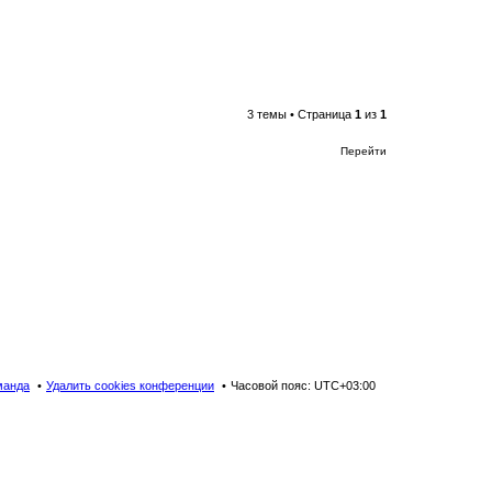
3 темы • Страница
1
из
1
Перейти
манда
Удалить cookies конференции
Часовой пояс:
UTC+03:00