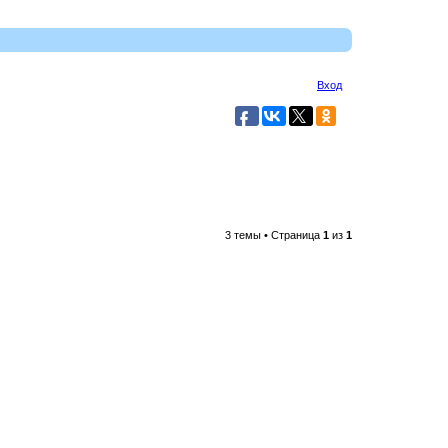
Вход
3 темы • Страница
1
из
1