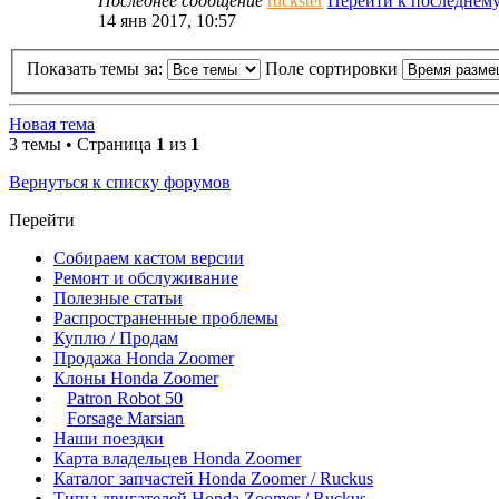
Последнее сообщение
ruckster
Перейти к последнем
14 янв 2017, 10:57
Показать темы за:
Поле сортировки
Новая тема
3 темы • Страница
1
из
1
Вернуться к списку форумов
Перейти
Собираем кастом версии
Ремонт и обслуживание
Полезные статьи
Распространенные проблемы
Куплю / Продам
Продажа Honda Zoomer
Клоны Honda Zoomer
Patron Robot 50
Forsage Marsian
Наши поездки
Карта владельцев Honda Zoomer
Каталог запчастей Honda Zoomer / Ruckus
Типы двигателей Honda Zoomer / Ruckus