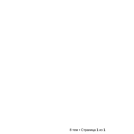
8 тем • Страница
1
из
1