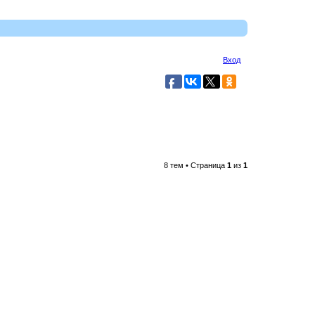
Вход
8 тем • Страница
1
из
1