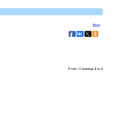
Вход
8 тем • Страница
1
из
1