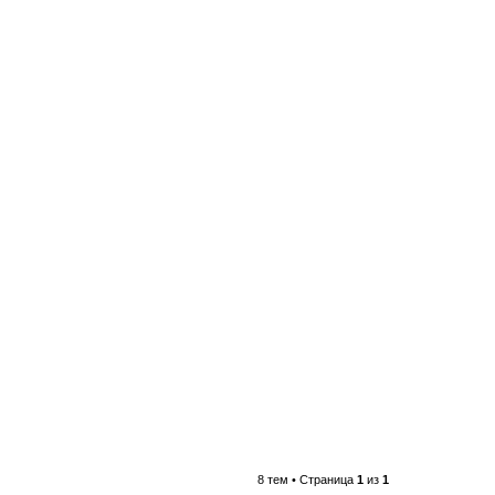
8 тем • Страница
1
из
1