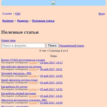
Ссылки
FAQ
Вход
Ruckster
Разделы
Полезные статьи
ои
Полезные статьи
ск
Новая тема
Поиск
Расширенный поиск
8 тем • Страница
1
из
1
Темы
Bogeer YT-823 инструкция на русском
Последнее сообщение
ruckster
«
13 июн 2017, 14:17
Как работает вариатор на скутере
Последнее сообщение
ruckster
«
30 май 2017, 19:11
Тепловой двигатель - ДВС
Последнее сообщение
ruckster
«
25 май 2017, 14:52
Какой двигатель скутера лучше
Последнее сообщение
ruckster
«
25 май 2017, 14:51
Как выбрать б/у скутер
Последнее сообщение
ruckster
«
25 май 2017, 14:51
Как выбрать первый мотоцикл
Последнее сообщение
ruckster
«
25 май 2017, 14:41
Двигатель внутреннего сгорания - ДВС
Последнее сообщение
ruckster
«
25 май 2017, 14:40
Мотоциклы, спортбайки