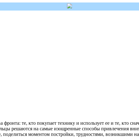
а фронта: те, кто покупает технику и использует ее и те, кто сн
ельцы решаются на самые изощренные способы привлечения внима
е, поделиться моментом постройки, трудностями, возникшими на 