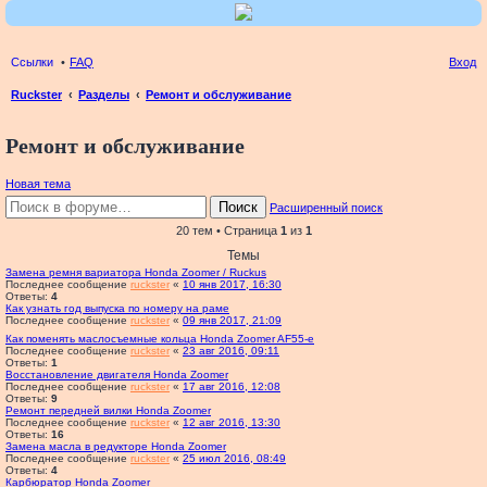
Ссылки
FAQ
Вход
Ruckster
Разделы
Ремонт и обслуживание
ои
Ремонт и обслуживание
ск
Новая тема
Поиск
Расширенный поиск
20 тем • Страница
1
из
1
Темы
Замена ремня вариатора Honda Zoomer / Ruckus
Последнее сообщение
ruckster
«
10 янв 2017, 16:30
Ответы:
4
Как узнать год выпуска по номеру на раме
Последнее сообщение
ruckster
«
09 янв 2017, 21:09
Как поменять маслосъемные кольца Honda Zoomer AF55-e
Последнее сообщение
ruckster
«
23 авг 2016, 09:11
Ответы:
1
Восстановление двигателя Honda Zoomer
Последнее сообщение
ruckster
«
17 авг 2016, 12:08
Ответы:
9
Ремонт передней вилки Honda Zoomer
Последнее сообщение
ruckster
«
12 авг 2016, 13:30
Ответы:
16
Замена масла в редукторе Honda Zoomer
Последнее сообщение
ruckster
«
25 июл 2016, 08:49
Ответы:
4
Карбюратор Honda Zoomer