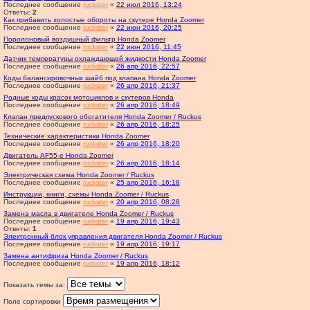
Последнее сообщение
ruckster
«
22 июл 2016, 13:24
Ответы:
2
Как прибавить холостые обороты на скутере Honda Zoomer
Последнее сообщение
ruckster
«
22 июн 2016, 20:25
Поролоновый воздушный фильтр Honda Zoomer
Последнее сообщение
ruckster
«
22 июн 2016, 11:45
Датчик температуры охлаждающей жидкости Honda Zoomer
Последнее сообщение
ruckster
«
26 апр 2016, 22:57
Коды балансировочных шайб под клапана Honda Zoomer
Последнее сообщение
ruckster
«
26 апр 2016, 21:37
Родные коды красок мотоциклов и скутеров Honda
Последнее сообщение
ruckster
«
26 апр 2016, 18:49
Клапан предпускового обогатителя Honda Zoomer / Ruckus
Последнее сообщение
ruckster
«
26 апр 2016, 18:25
Технические характеристики Honda Zoomer
Последнее сообщение
ruckster
«
26 апр 2016, 18:20
Двигатель AF55-e Honda Zoomer
Последнее сообщение
ruckster
«
26 апр 2016, 18:14
Электрическая схема Honda Zoomer / Ruckus
Последнее сообщение
ruckster
«
25 апр 2016, 16:18
Инструкции, книги, схемы Honda Zoomer / Ruckus
Последнее сообщение
ruckster
«
20 апр 2016, 08:28
Замена масла в двигателе Honda Zoomer / Ruckus
Последнее сообщение
ruckster
«
19 апр 2016, 19:43
Ответы:
1
Электронный блок управления двигателя Honda Zoomer / Ruckus
Последнее сообщение
ruckster
«
19 апр 2016, 19:17
Замена антифриза Honda Zoomer / Ruckus
Последнее сообщение
ruckster
«
19 апр 2016, 18:12
Показать темы за:
Поле сортировки