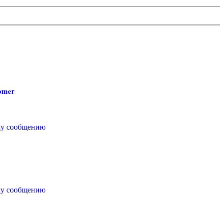
omer
му сообщению
му сообщению