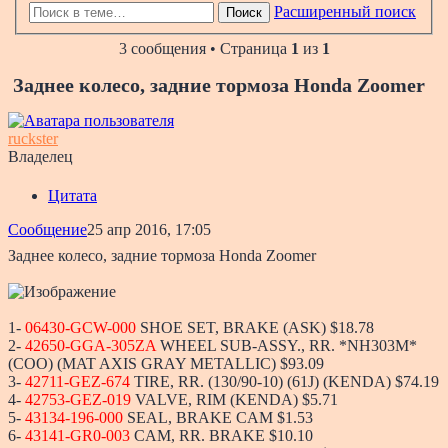
Расширенный поиск
Поиск
3 сообщения • Страница
1
из
1
Заднее колесо, задние тормоза Honda Zoomer
ruckster
Владелец
Цитата
Сообщение
25 апр 2016, 17:05
Заднее колесо, задние тормоза Honda Zoomer
1-
06430-GCW-000
SHOE SET, BRAKE (ASK) $18.78
2-
42650-GGA-305ZA
WHEEL SUB-ASSY., RR. *NH303M*
(COO) (MAT AXIS GRAY METALLIC) $93.09
3-
42711-GEZ-674
TIRE, RR. (130/90-10) (61J) (KENDA) $74.19
4-
42753-GEZ-019
VALVE, RIM (KENDA) $5.71
5-
43134-196-000
SEAL, BRAKE CAM $1.53
6-
43141-GR0-003
CAM, RR. BRAKE $10.10