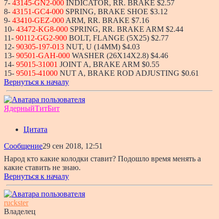
7-
43145-GN2-000
INDICATOR, RR. BRAKE $2.57
8-
43151-GC4-000
SPRING, BRAKE SHOE $3.12
9-
43410-GEZ-000
ARM, RR. BRAKE $7.16
10-
43472-KG8-000
SPRING, RR. BRAKE ARM $2.44
11-
90112-GG2-900
BOLT, FLANGE (5X25) $2.77
12-
90305-197-013
NUT, U (14MM) $4.03
13-
90501-GAH-000
WASHER (26X14X2.8) $4.46
14-
95015-31001
JOINT A, BRAKE ARM $0.55
15-
95015-41000
NUT A, BRAKE ROD ADJUSTING $0.61
Вернуться к началу
ЯдерныйТитБит
Цитата
Сообщение
29 сен 2018, 12:51
Народ кто какие колодки ставит? Подошло время менять а
какие ставить не знаю.
Вернуться к началу
ruckster
Владелец