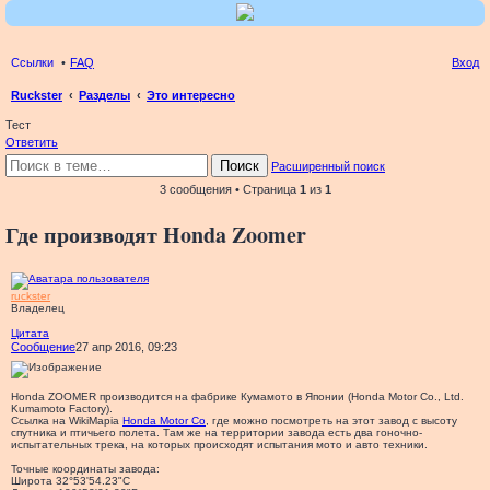
Ссылки
FAQ
Вход
Ruckster
Разделы
Это интересно
ои
Тест
Ответить
ск
Поиск
Расширенный поиск
3 сообщения • Страница
1
из
1
Где производят Honda Zoomer
ruckster
Владелец
Цитата
Сообщение
27 апр 2016, 09:23
Honda ZOOMER производится на фабрике Кумамото в Японии (Honda Motor Co., Ltd.
Kumamoto Factory).
Ссылка на WikiMapia
Honda Motor Co
, где можно посмотреть на этот завод с высоту
спутника и птичьего полета. Там же на территории завода есть два гоночно-
испытательных трека, на которых происходят испытания мото и авто техники.
Точные координаты завода:
Широта 32°53'54.23"С