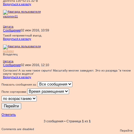
Долгота 130°52'21.32"В
Вернуться к началу
vazonov11
Цитата
Сообщение
02 июн 2016, 10:59
Такой неприметный въезд.
Вернуться к началу
ruckster
Владелец
Цитата
Сообщение
02 июн 2016, 12:10
Согласен! А за ним такое скрыто! Масштабу многие завидуют. Это из разряда "в тихом
омуте черти водятся"
Вернуться к началу
Показать сообщения за:
Поле сортировки
Ответить
3 сообщения • Страница
1
из
1
Comments are disabled
Перейти