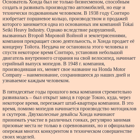
Основатель Хонда был не только бизнесменом, способным
создать и развивать производство автомобилей, но еще и
технически подкованным человеком. В 1938 году Соитиро
изобретает поршневое кольцо, производством и продажей
которого занимается одна из основанных им компаний Tokai
Seiki Heavy Industry. Однако вследствие разрушений,
вызванных Второй Мировой Войной и землетрясениями,
компания прекращает свою деятельность, и Хонда продает её
концерну Тойота. Неудача не остановила этого человека и
спустя некоторое время Соитиро, установив небольшой
двигатель внутреннего сгорания на свой велосипед, начинает
серийный выпуск мопедов. В 1948 г. компания,
производившая их, меняет свое название на Honda Motor
Company – наименование, сохранившееся до наших дней и
узнаваемое каждым человеком.
В пятидесятые годы прошлого века компания стремительно
развивалась – был открыт завод в городе Токио, куда, через
некоторое время, переезжает штаб-квартира компании. В это
время, помимо мопедов начинается производство мотоциклов
и скутеров. Двухколесные девайсы Хонда начинают
принимать участие в различных гонках, регулярно занимая
призовые места не только в соревнованиях, но и официально
опережая многих конкурентом в техническом совершенстве
своих моделей.