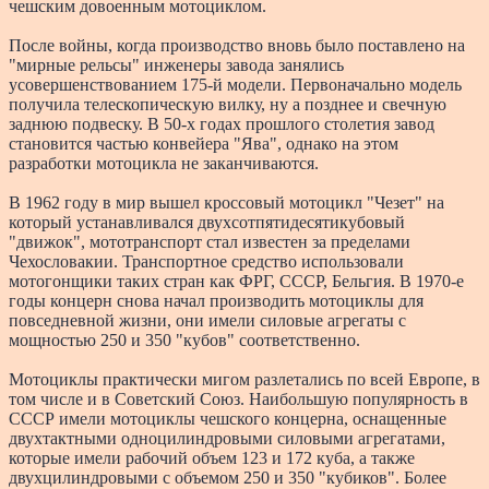
чешским довоенным мотоциклом.
После войны, когда производство вновь было поставлено на
"мирные рельсы" инженеры завода занялись
усовершенствованием 175-й модели. Первоначально модель
получила телескопическую вилку, ну а позднее и свечную
заднюю подвеску. В 50-х годах прошлого столетия завод
становится частью конвейера "Ява", однако на этом
разработки мотоцикла не заканчиваются.
В 1962 году в мир вышел кроссовый мотоцикл "Чезет" на
который устанавливался двухсотпятидесятикубовый
"движок", мототранспорт стал известен за пределами
Чехословакии. Транспортное средство использовали
мотогонщики таких стран как ФРГ, СССР, Бельгия. В 1970-е
годы концерн снова начал производить мотоциклы для
повседневной жизни, они имели силовые агрегаты с
мощностью 250 и 350 "кубов" соответственно.
Мотоциклы практически мигом разлетались по всей Европе, в
том числе и в Советский Союз. Наибольшую популярность в
СССР имели мотоциклы чешского концерна, оснащенные
двухтактными одноцилиндровыми силовыми агрегатами,
которые имели рабочий объем 123 и 172 куба, а также
двухцилиндровыми с объемом 250 и 350 "кубиков". Более