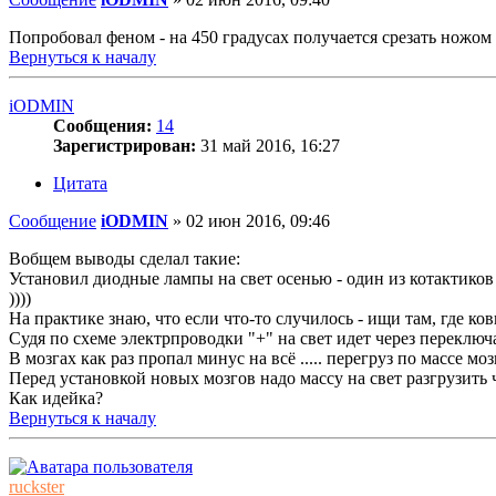
Попробовал феном - на 450 градусах получается срезать ножом к
Вернуться к началу
iODMIN
Сообщения:
14
Зарегистрирован:
31 май 2016, 16:27
Цитата
Сообщение
iODMIN
»
02 июн 2016, 09:46
Вобщем выводы сделал такие:
Установил диодные лампы на свет осенью - один из котактиков
))))
На практике знаю, что если что-то случилось - ищи там, где ковы
Судя по схеме электрпроводки "+" на свет идет через переключа
В мозгах как раз пропал минус на всё ..... перегруз по массе м
Перед установкой новых мозгов надо массу на свет разгрузить че
Как идейка?
Вернуться к началу
ruckster