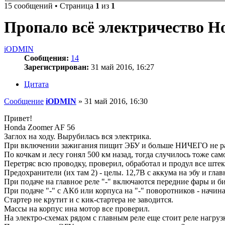
15 сообщений • Страница
1
из
1
Пропало всё электричество H
iODMIN
Сообщения:
14
Зарегистрирован:
31 май 2016, 16:27
Цитата
Сообщение
iODMIN
»
31 май 2016, 16:30
Привет!
Honda Zoomer AF 56
Заглох на ходу. Вырубилась вся электрика.
При включении зажигания пищит ЭБУ и больше НИЧЕГО не работ
По кочкам и лесу гонял 500 км назад, тогда случилось тоже са
Перетряс всю проводку, проверил, обработал и продул все ште
Предохранители (их там 2) - целы. 12,7В с аккума на эбу и глав
При подаче на главное реле "-" включаются передние фары и би
При подаче "-" с АКб или корпуса на "-" поворотников - начин
Стартер не крутит и с кик-стартера не заводится.
Массы на корпус ина мотор все проверил.
На электро-схемах рядом с главным реле еще стоит реле нагрузк