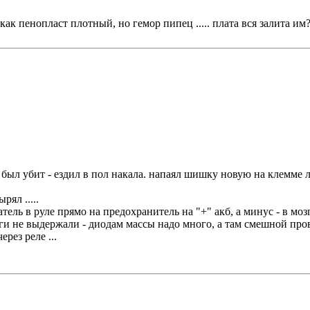
ак пенопласт плотный, но гемор пипец ..... плата вся залита им
 был убит - ездил в пол накала. напаял шишку новую на клемме 
рял .....
тель в руле прямо на предохранитель на "+" акб, а минус - в моз
озги не выдержали - диодам массы надо много, а там смешной прово
рез реле ...