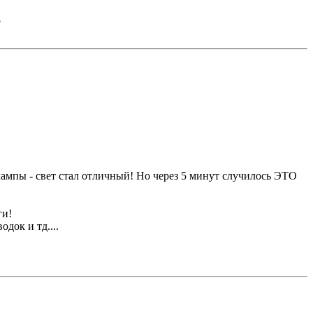
?
лампы - свет стал отличный! Но через 5 минут случилось ЭТО
ги!
док и тд....