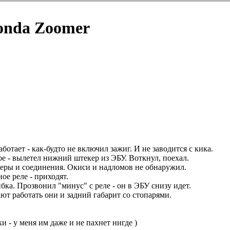
onda Zoomer
ает - как-будто не включил зажиг. И не заводится с кика.
мое - вылетел нижний штекер из ЭБУ. Воткнул, поехал.
керы и соединения. Окиси и надломов не обнаружил.
ное реле - приходят.
бка. Прозвонил "минус" с реле - он в ЭБУ снизу идет.
ают работать они и задний габарит со стопарями.
и - у меня им даже и не пахнет нигде )