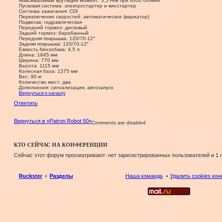
Максимальный крутящий момент: 3,5 Н/м при 6000 об/мин
Пусковая система: электростартер и кик-стартер
Система зажигания: CDI
Переключение скоростей: автоматическое (вариатор)
Подвеска: гидравлическая
Передний тормоз: дисковый
Задний тормоз: барабанный
Передняя покрышка: 120/70-12″
Задняя покрышка: 120/70-12″
Емкость бензобака: 4,5 л
Длина: 1845 мм
Ширина: 770 мм
Высота: 1115 мм
Колесная база: 1375 мм
Вес: 90 кг
Количество мест: два
Дополнения: сигнализация, автозапуск
Вернуться к началу
Ответить
Вернуться в «Patron Robot 50»
Comments are disabled
КТО СЕЙЧАС НА КОНФЕРЕНЦИИ
Сейчас этот форум просматривают: нет зарегистрированных пользователей и 1 
Ruckster
Разделы
Наша команда
Удалить cookies ко