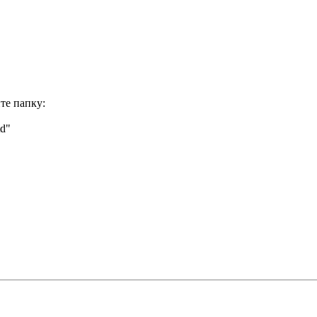
те папку:
td"