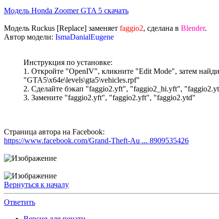
Модель Honda Zoomer GTA 5 скачать
Модель Ruckus [Replace] заменяет
faggio2
, сделана в
Blender
.
Автор модели:
IsmaDanialEugene
Инструкция по установке:
1. Откройте "OpenIV", кликните "Edit Mode", затем найди
"GTA5\x64e\levels\gta5\vehicles.rpf"
2. Сделайте бэкап "faggio2.yft", "faggio2_hi.yft", "faggio2.y
3. Замените "faggio2.yft", "faggio2.yft", "faggio2.ytd"
Страница автора на Facebook:
https://www.facebook.com/Grand-Theft-Au ... 8909535426
Вернуться к началу
Ответить
Версия для печати