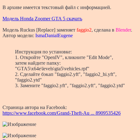
В архиве имеется текстовый файл с информацией.
Модель Honda Zoomer GTA 5 скачать
Модель Ruckus [Replace] заменяет
faggio2
, сделана в
Blender
.
Автор модели:
IsmaDanialEugene
Инструкция по установке:
1. Откройте "OpenIV", кликните "Edit Mode",
затем найдите папку:
"GTA5\x64e\levels\gta5\vehicles.rpf"
2. Сделайте бэкап "faggio2.yft", "faggio2_hi.yft",
"faggio2.ytd"
3. Замените "faggio2.yft", "faggio2.yft", "faggio2.ytd"
Страница автора на Facebook:
https://www.facebook.com/Grand-Theft-Au ... 8909535426