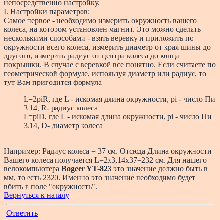
непосредственно настройку.
I. Настройки параметров:
Самое первое - необходимо измерить окружность вашего
колеса, на котором установлен магнит. Это можно сделать
несколькими способами - взять веревку и приложить по
окружности всего колеса, измерить диаметр от края шины до
другого, измерить радиус от центра колеса до конца
покрышки. В случае с веревкой все понятно. Если считаете по
геометрической формуле, используя диаметр или радиус, то
тут Вам пригодится формула
L=2piR, где L - искомая длина окружности, pi - число Пи
3.14, R- радиус колеса
L=piD, где L - искомая длина окружности, pi - число Пи
3.14, D- диаметр колеса
Например: Радиус колеса = 37 см. Отсюда Длина окружности
Вашего колеса получается L=2x3,14x37=232 см. Для нашего
велокомпьютера
Bogeer YT-823
это значение должно быть в
мм, то есть 2320. Именно это значение необходимо будет
вбить в поле "окружность".
Вернуться к началу
Ответить