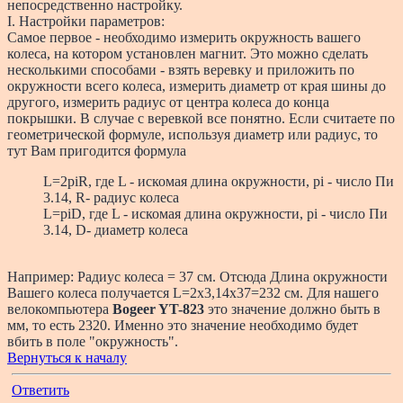
непосредственно настройку.
I. Настройки параметров:
Самое первое - необходимо измерить окружность вашего
колеса, на котором установлен магнит. Это можно сделать
несколькими способами - взять веревку и приложить по
окружности всего колеса, измерить диаметр от края шины до
другого, измерить радиус от центра колеса до конца
покрышки. В случае с веревкой все понятно. Если считаете по
геометрической формуле, используя диаметр или радиус, то
тут Вам пригодится формула
L=2piR, где L - искомая длина окружности, pi - число Пи
3.14, R- радиус колеса
L=piD, где L - искомая длина окружности, pi - число Пи
3.14, D- диаметр колеса
Например: Радиус колеса = 37 см. Отсюда Длина окружности
Вашего колеса получается L=2x3,14x37=232 см. Для нашего
велокомпьютера
Bogeer YT-823
это значение должно быть в
мм, то есть 2320. Именно это значение необходимо будет
вбить в поле "окружность".
Вернуться к началу
Ответить