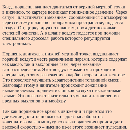
Когда поршень начинает двигаться от верхней мертвой точки
в нижнюю, то картере возникает пониженное давление. Через
сапун - пластинчатый механизм, сообщающийся с атмосферой
через систему шлангов в подрамном пространстве, подается
воздух. Он, циркулируя по шлангам, проходит несколько
степеней очистки. А в шланг воздух подается при помощи
специального дросселя, работа которого регулируется
электроникой.
Поршень, двигаясь к нижней мертвой точке, выдавливает
горячий воздух вместе различными парами, которые содержат
как масло, так и выхлопные газы, через механизм
газораспределения. Этот воздух сжимается и проходит в
специальную зону разрежения в карбюраторе или инжекторе.
Это позволяет улучшить характеристики топливной смеси.
Благодаря этому в двигателе происходит дожигание
выдавливаемых поршнем излишков воздуха с выхлопными
газами. Это позволяет значительно уменьшить количество
вредных выхлопов в атмосферу.
Так как поршень все время в движении и при этом это
движение достаточно высоко – до 6 тыс. оборотов
коленчатого вала в минуту, то скачки давления происходят с
высокой скоростью – именно из-за этого возникает пульсация.