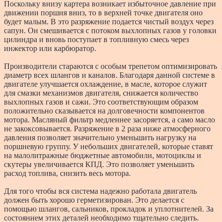
Поскольку внизу картера возникает избыточное давление при
движении поршня вниз, то в верхней точке двигателя оно
будет малым. В это разряжение подается чистый воздух через
сапун. Он смешивается с потоком выхлопных газов у головки
цилиндра и вновь поступает в топливную смесь через
инжектор или карбюратор.
Производители стараются с особым трепетом оптимизировать
диаметр всех шлангов и каналов. Благодаря данной системе в
двигателе улучшается охлаждение, в масле, которое служит
для смазки механизмов двигателя, снижается количество
выхлопных газов и сажи. Это соответствующим образом
положительно сказывается на долговечности компонентов
мотора. Масляный фильтр медленнее засоряется, а само масло
не закоксовывается. Разряжение в 2 раза ниже атмосферного
давления позволяет значительно уменьшить нагрузку на
поршневую группу. У небольших двигателей, которые ставят
на малолитражные бюджетные автомобили, мотоциклы и
скутеры увеличивается КПД. Это позволяет уменьшить
расход топлива, снизить весь мотора.
Для того чтобы вся система надежно работала двигатель
должен быть хорошо герметизирован. Это делается с
помощью шлангов, сальников, прокладок и уплотнителей. За
состоянием этих деталей необходимо тщательно следить.