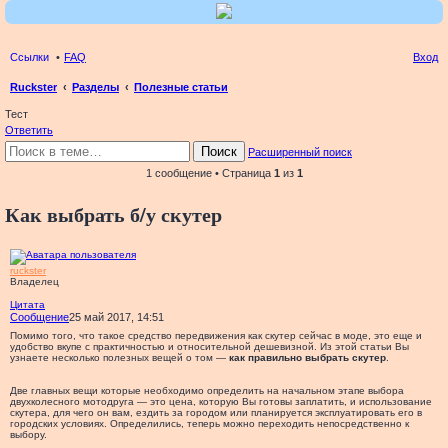
Ссылки
FAQ
Вход
Ruckster
Разделы
Полезные статьи
ои
Тест
Ответить
ск
Поиск
Расширенный поиск
1 сообщение • Страница
1
из
1
Как выбрать б/у скутер
ruckster
Владелец
Цитата
Сообщение
25 май 2017, 14:51
Помимо того, что такое средство передвижения как скутер сейчас в моде, это еще и
удобство вкупе с практичностью и относительной дешевизной. Из этой статьи Вы
узнаете несколько полезных вещей о том —
как правильно выбрать скутер
.
Две главных вещи которые необходимо определить на начальном этапе выбора
двухколесного мотодруга — это цена, которую Вы готовы заплатить, и использование
скутера, для чего он вам, ездить за городом или планируется эксплуатировать его в
городских условиях. Определились, теперь можно переходить непосредственно к
выбору.