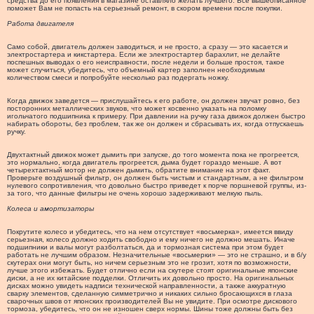
средства до его появления в магазине оставляло желать лучшего. Все вышеописанное
поможет Вам не попасть на серьезный ремонт, в скором времени после покупки.
Работа двигателя
Само собой, двигатель должен заводиться, и не просто, а сразу — это касается и
электростартера и кикстартера. Если же электростартер барахлит, не делайте
поспешных выводах о его неисправности, после недели и больше простоя, такое
может случиться, убедитесь, что объемный картер заполнен необходимым
количеством смеси и попробуйте несколько раз подергать ножку.
Когда движок заведется — прислушайтесь к его работе, он должен звучат ровно, без
посторонних металлических звуков, что может косвенно указать на поломку
игольчатого подшипника к примеру. При давлении на ручку газа движок должен быстро
набирать обороты, без проблем, так же он должен и сбрасывать их, когда отпускаешь
ручку.
Двухтактный движок может дымить при запуске, до того момента пока не прогреется,
это нормально, когда двигатель прогреется, дыма будет гораздо меньше. А вот
четырехтактный мотор не должен дымить, обратите внимание на этот факт.
Проверьте воздушный фильтр, он должен быть чистым и стандартным, а не фильтром
нулевого сопротивления, что довольно быстро приведет к порче поршневой группы, из-
за того, что данные фильтры не очень хорошо задерживают мелкую пыль.
Колеса и амортизаторы
Покрутите колесо и убедитесь, что на нем отсутствует «восьмерка», имеется ввиду
серьезная, колесо должно ходить свободно и ему ничего не должно мешать. Иначе
подшипники и валы могут разболтаться, да и тормозная система при этом будет
работать не лучшим образом. Незначительные «восьмерки» — это не страшно, и в б/у
скутерах они могут быть, но ничем серьезным это не грозит, хотя по возможности,
лучше этого избежать. Будет отлично если на скутере стоят оригинальные японские
диски, а не их китайские подделки. Отличить их довольно просто. На оригинальных
дисках можно увидеть надписи технической направленности, а также аккуратную
сварку элементов, сделанную симметрично и никаких сильно бросающихся в глаза
сварочных швов от японских производителей Вы не увидите. При осмотре дискового
тормоза, убедитесь, что он не изношен сверх нормы. Шины тоже должны быть без