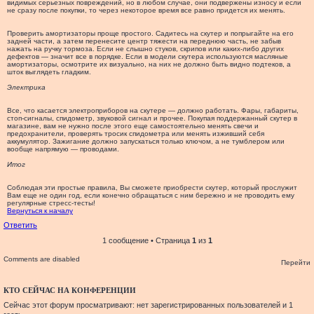
видимых серьезных повреждений, но в любом случае, они подвержены износу и если
не сразу после покупки, то через некоторое время все равно придется их менять.
Проверить амортизаторы проще простого. Садитесь на скутер и попрыгайте на его
задней части, а затем перенесите центр тяжести на переднюю часть, не забыв
нажать на ручку тормоза. Если не слышно стуков, скрипов или каких-либо других
дефектов — значит все в порядке. Если в модели скутера используются масляные
амортизаторы, осмотрите их визуально, на них не должно быть видно подтеков, а
шток выглядеть гладким.
Электрика
Все, что касается электроприборов на скутере — должно работать. Фары, габариты,
стоп-сигналы, спидометр, звуковой сигнал и прочее. Покупая поддержанный скутер в
магазине, вам не нужно после этого еще самостоятельно менять свечи и
предохранители, проверять тросик спидометра или менять изживший себя
аккумулятор. Зажигание должно запускаться только ключом, а не тумблером или
вообще напрямую — проводами.
Итог
Соблюдая эти простые правила, Вы сможете приобрести скутер, который прослужит
Вам еще не один год, если конечно обращаться с ним бережно и не проводить ему
регулярные стресс-тесты!
Вернуться к началу
Ответить
1 сообщение • Страница
1
из
1
Comments are disabled
Перейти
КТО СЕЙЧАС НА КОНФЕРЕНЦИИ
Сейчас этот форум просматривают: нет зарегистрированных пользователей и 1