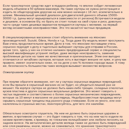
Если транспортное средство идет в подарок ребенку, то вполне сойдет легковесная
модель объемом в 50 кубиков максимум. На такие скутеры не нужна регистрация и
ездить по общегородским дорогам на нем можно начиная с 16 лет, исключительно в
шлеме. Минимальный ценовой диапазон для двигателей данного объема 15000-
30000 т.р, (цены могут варьироваться в зависимости от региона) Встречаются модели
и дешевле, в основном б/у, но брать их стоит только на свой страх и риск, довольно
часто среди таких дешевых вариантов попадаются скутеры с мелкими, на первый
взгляд незаметными неисправностями. Это что касается частных продавцов.
В специализированных магазинах стоит обратить внимание на японских
производителей. Suzuki, Gilera, Honda и т.д. Тогда даже б/у модель может прослужить
Вам очень продолжительное время. Дело в том, что японские поставщики очень
серьезно подходят к делу и тщательно выбирают скутеры для отправки в Россию,
кроме того, здесь у них на отлично налажен предпродажный сервис и специалисты
высокой квалификации устранят любую, даже мелкую неисправность, заменив
проблемные детали на такие же качественные и оригинальные. Этим они выгодно
отличаются от китайских скутеров, которые хоть и выглядит внешне не хуже, и цену как
правило, имеют значительно ниже, но на деле у них % поломок гораздо выше. К тому
же, безопасность большинства таких мопедов вызывает множество вопросов.
Осматриваем скутер
При покупке обратите внимание, нет ли у скутера серьезных видимых повреждений,
если Вы пришли в серьезный магазин их не будет, но убедиться лишний раз не
мешает. На корпусе скутера не должно быть каких-либо трещин, солидных отколотых
кусков пластика и других серьезных визуальных дефектов. Это может говорить о
частых падениях и соответственно о более серьезных механических повреждениях,
которые за 10 минут в магазине не разглядишь. Недобросовестные продавцы могут
скрывать серьезные трещины под разного рода стикерами. Если их много, или они
налеплены в странных местах, поинтересуйтесь, для чего эти наклейки.
Обязательно осмотрите глушитель. На нем не должно быть серьезных царапин и
вмятин, в противном случае — это будет говорить о том, что на нем часто ездили по
низким препятствиям, к примеру, по «лежачим полицейским» или любили погонять на
заднем колесе. На металлических деталях мопеда также не должно быть повреждений
или слоя ржавчины, иначе, можно не сомневаться, что хранение транспортного