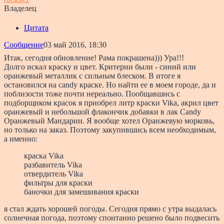
Владелец
Цитата
Сообщение
03 май 2016, 18:30
Итак, сегодня обновление! Рама покрашена))) Ура!!!
Долго искал краску и цвет. Критерии были - синий или
оранжевый металлик с сильным блеском. В итоге я
остановился на candy краске. Но найти ее в моем городе, да и
поблизости тоже почти нереально. Пообщавшись с
подборщиком красок я приобрел литр краски Vika, акрил цвет
оранжевый и небольшой флакончик добавки в лак Candy
Оранжевый Мандарин. Я вообще хотел Оранжевую морковь,
но только на заказ. Поэтому закупившись всем необходимым,
а именно:
краска Vika
разбавитель Vika
отвердитель Vika
фильтры для краски
баночки для замешивания краски
я стал ждать хорошей погоды. Сегодня прямо с утра выдалась
солнечная погода, поэтому спонтанно решено было подвесить