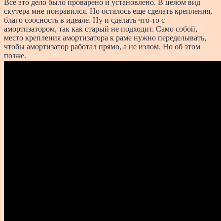
Все это дело было проварено и установлено. В целом вид
скутера мне понравился. Но осталось еще сделать крепления,
благо соосность в идеале. Ну и сделать что-то с
амортизатором, так как старый не подходит. Само собой,
место крепления амортизатора к раме нужно переделывать,
чтобы амортизатор работал прямо, а не излом. Но об этом
позже.