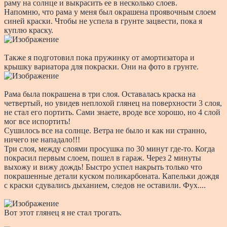
раму на солнце и выкрасить ее в несколько слоев.
Напомню, что рама у меня был окрашена проявочным слоем
синей краски. Чтобы не успела в грунте зацвести, пока я
куплю краску.
Также я подготовил пока пружинку от амортизатора и
крышку вариатора для покраски. Они на фото в грунте.
Рама была покрашена в три слоя. Оставалась краска на
четвертый, но увидев неплохой глянец на поверхности 3 слоя,
не стал его портить. Сами знаете, вроде все хорошо, но 4 слой
мог все испортить!
Сушилось все на солнце. Ветра не было и как ни странно,
ничего не нападало!!!
Три слоя, между слоями просушка по 30 минут где-то. Когда
покрасил первым слоем, пошел в гараж. Через 2 минуты
выхожу и вижу дождь! Быстро успел накрыть только что
покрашенные детали куском поликарбоната. Капельки дождя
с краски сдувались дыханием, следов не оставили. Фух....
Вот этот глянец я не стал трогать.