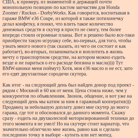
США, к примеру, из знаменитой и держащей почти
монопольную позицию по кастом запчастям для Honda
Zoomer / Ruckus - DorbyWorks. Как говорится, воспитывая в
гараже BMW e36 Coupe, из которой я также потихонечку
делал конфетку, я понял, что влить такое количество
денежных средств в скутер я просто не смогу, тем более
впереди стояли огромные планы. Вот и решено было все-таки
приобрести такую игрушку себе, во-первых, для того, чтобы
узнать много нового (так сказать, из чего он состоит и как
работает), во-вторых, позаниматься и воплотить в жизнь
мечту о транспортном средстве, на котором можно ездить
везде и не париться о его расходе бензина и масла)))) Тут
BMW-шники меня поймут) Хотя, моя e36 масло и не ест, зато
его едят двухтактные сородичи скутера.
Как итог - на следующий день был найден донор под проект -
рядом с Москвой в 60 км от меня. Цена стояла ниже, чем у
конкурентов по объявлениям. Звонок, общение, и вот уже на
следующий день мы катим за ним в гаражный кооператив)))
Продавец за небольшую доплату довез мне скутер до моего
гаража, где тот и обосновался до данного момента. Скажу
сразу - ездить на двухколесной моторизированной техники до
этого момента я не умел! Но на скутере стоит вариатор, что
значительно облегчило мне жизнь, равно как и сделало
последнюю точку в выборе - купить или нет мопед.