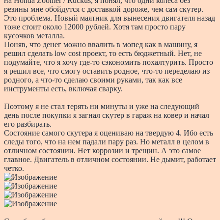
на Honda Zoomer / Ruckus, я понял, что одни колеса без
резины мне обойдутся с доставкой дороже, чем сам скутер.
Это проблема. Новый маятник для вынесения двигателя назад
тоже стоит около 12000 рублей. Хотя там просто пару
кусочков металла.
Поняв, что денег можно ввалить в мопед как в машину, я
решил сделать low cost проект, то есть бюджетный. Нет, не
подумайте, что я хочу где-то сэкономить похалтурить. Просто
я решил все, что смогу оставить родное, что-то переделаю из
родного, а что-то сделаю своими руками, так как все
инструменты есть, включая сварку.
Поэтому я не стал терять ни минуты и уже на следующий
день после покупки я загнал скутер в гараж на ковер и начал
его разбирать.
Состояние самого скутера я оцениваю на твердую 4. Ибо есть
следы того, что на нем падали пару раз. Но металл в целом в
отличном состоянии. Нет коррозии и трещин. А это самое
главное. Двигатель в отличном состоянии. Не дымит, работает
четко.