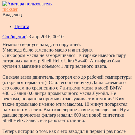
ruckster
Владелец
Цитата
Сообщение
23 апр 2016, 00:10
Немного вернусь назад, на пару дней.
У мопеда было заменено масло и антифриз.
С выбором масла не заморачивался - в гараже имелось пару
литровых канистр Shell Helix Ultra 5w-40. Антифриз был
куплен в магазине объемом 1 литр зеленого цвета.
Сначала завел двигатель, прогрел его до рабочей температуры
(открылся термостат). Слил его в баночку) Да-да....немного
его совсем по сравнению с 7 литрами масла в моей BMW
e36... Залил 0.6 литра промывочного масла Лукойл. Не
реклама, но данная промывка заслуживает внимания! Бэху
также промываю именно этим маслом. 10 минут потарахтел
на холостом - слил. Вытекло черное - свое дело сделало. Ну а
дальше прочистил фильтр и залил 600 мл новой синтетики
Shell Helix. Завел, все работает отлично.
Теперь история о том, как я его заводил в первый раз после