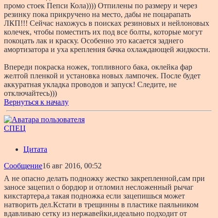
промо стоек Пепси Кола)))) Отпилены по размеру и через
резинку пока прикручено на место, дабы не поцарапать
ЛКП!!! Сейчас нахожусь в поисках резиновых и нейлоновых
колечек, чтобы поместить их под все болты, которые могут
покоцать лак и краску. Особенно это касается заднего
амортизатора и уха крепления бачка охлаждающей жидкости.
Впереди покраска ножек, топливного бака, оклейка фар
желтой пленкой и установка новых лампочек. После будет
аккуратная укладка проводов и запуск! Следите, не
отключайтесь)))
Вернуться к началу
СПЕЦ
Цитата
Сообщение
16 авг 2016, 00:52
А не опасно делать подножку жестко закрепленной,сам при
заносе зацепил о бордюр и отломил несложенный рычаг
кикстартера,а такая подножка если зацепишься может
натворить дел.Кстати в трещинны в пластике паяльником
вдавливаю сетку из нержавейки,идеально подходит от