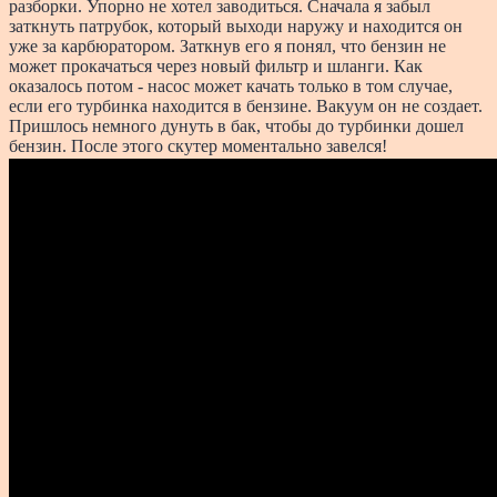
разборки. Упорно не хотел заводиться. Сначала я забыл
заткнуть патрубок, который выходи наружу и находится он
уже за карбюратором. Заткнув его я понял, что бензин не
может прокачаться через новый фильтр и шланги. Как
оказалось потом - насос может качать только в том случае,
если его турбинка находится в бензине. Вакуум он не создает.
Пришлось немного дунуть в бак, чтобы до турбинки дошел
бензин. После этого скутер моментально завелся!