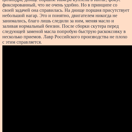
фиксированный, что не очень удобно. Но в принципе со
своей задачей она справилась. На днище поршня присутствует
небольшой нагар. Это и понятно, двигателем никогда не
занимались, благо лишь следили за ним, меняя масло и
заливая нормальный бензин. После сборки скутера перед
следующей заменой масла попробую быструю раскоксовку в
несколько приемов. Лавр Российского производства не плохо
с этим справляется.