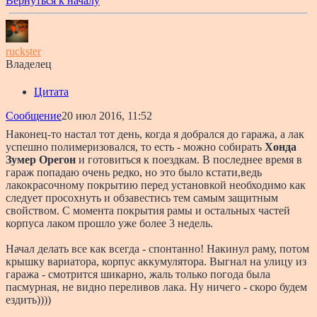
Вернуться к началу
ruckster
Владелец
Цитата
Сообщение
20 июл 2016, 11:52
Наконец-то настал тот день, когда я добрался до гаража, а лак
успешно полимеризовался, то есть - можно собирать
Хонда
Зумер Орегон
и готовиться к поездкам. В последнее время в
гараж попадаю очень редко, но это было кстати,ведь
лакокрасочному покрытию перед установкой необходимо как
следует просохнуть и обзавестись тем самым защитным
свойством. С момента покрытия рамы и остальных частей
корпуса лаком прошло уже более 3 недель.
Начал делать все как всегда - спонтанно! Накинул раму, потом
крышку вариатора, корпус аккумулятора. Выгнал на улицу из
гаража - смотрится шикарно, жаль только погода была
пасмурная, не видно переливов лака. Ну ничего - скоро будем
ездить))))