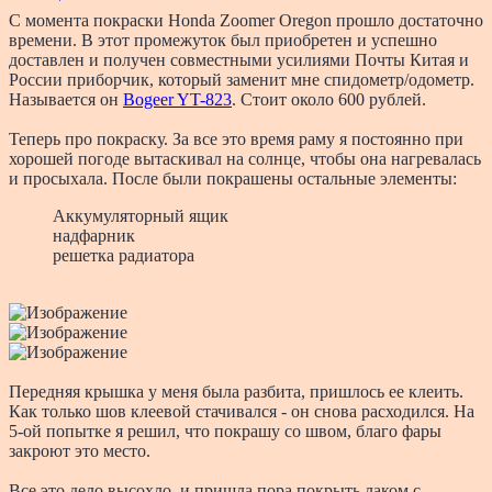
С момента покраски Honda Zoomer Oregon прошло достаточно
времени. В этот промежуток был приобретен и успешно
доставлен и получен совместными усилиями Почты Китая и
России приборчик, который заменит мне спидометр/одометр.
Называется он
Bogeer YT-823
. Стоит около 600 рублей.
Теперь про покраску. За все это время раму я постоянно при
хорошей погоде вытаскивал на солнце, чтобы она нагревалась
и просыхала. После были покрашены остальные элементы:
Аккумуляторный ящик
надфарник
решетка радиатора
Передняя крышка у меня была разбита, пришлось ее клеить.
Как только шов клеевой стачивался - он снова расходился. На
5-ой попытке я решил, что покрашу со швом, благо фары
закроют это место.
Все это дело высохло, и пришла пора покрыть лаком с