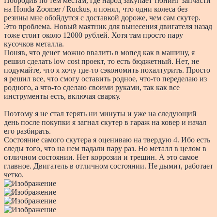
Побродив по тем местам, где народ закупает тюнинг запчасти
на Honda Zoomer / Ruckus, я понял, что одни колеса без
резины мне обойдутся с доставкой дороже, чем сам скутер.
Это проблема. Новый маятник для вынесения двигателя назад
тоже стоит около 12000 рублей. Хотя там просто пару
кусочков металла.
Поняв, что денег можно ввалить в мопед как в машину, я
решил сделать low cost проект, то есть бюджетный. Нет, не
подумайте, что я хочу где-то сэкономить похалтурить. Просто
я решил все, что смогу оставить родное, что-то переделаю из
родного, а что-то сделаю своими руками, так как все
инструменты есть, включая сварку.
Поэтому я не стал терять ни минуты и уже на следующий
день после покупки я загнал скутер в гараж на ковер и начал
его разбирать.
Состояние самого скутера я оцениваю на твердую 4. Ибо есть
следы того, что на нем падали пару раз. Но металл в целом в
отличном состоянии. Нет коррозии и трещин. А это самое
главное. Двигатель в отличном состоянии. Не дымит, работает
четко.