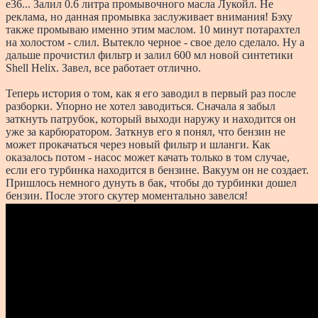
e36... Залил 0.6 литра промывочного масла Лукойл. Не
реклама, но данная промывка заслуживает внимания! Бэху
также промываю именно этим маслом. 10 минут потарахтел
на холостом - слил. Вытекло черное - свое дело сделало. Ну а
дальше прочистил фильтр и залил 600 мл новой синтетики
Shell Helix. Завел, все работает отлично.
Теперь история о том, как я его заводил в первый раз после
разборки. Упорно не хотел заводиться. Сначала я забыл
заткнуть патрубок, который выходи наружу и находится он
уже за карбюратором. Заткнув его я понял, что бензин не
может прокачаться через новый фильтр и шланги. Как
оказалось потом - насос может качать только в том случае,
если его турбинка находится в бензине. Вакуум он не создает.
Пришлось немного дунуть в бак, чтобы до турбинки дошел
бензин. После этого скутер моментально завелся!