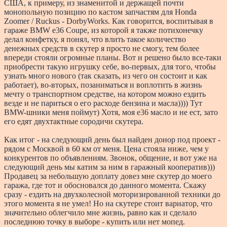
США, к примеру, из знаменитой и держащей почти
монопольную позицию по кастом запчастям для Honda
Zoomer / Ruckus - DorbyWorks. Как говорится, воспитывая в
гараже BMW e36 Coupe, из которой я также потихонечку
делал конфетку, я понял, что влить такое количество
денежных средств в скутер я просто не смогу, тем более
впереди стояли огромные планы. Вот и решено было все-таки
приобрести такую игрушку себе, во-первых, для того, чтобы
узнать много нового (так сказать, из чего он состоит и как
работает), во-вторых, позаниматься и воплотить в жизнь
мечту о транспортном средстве, на котором можно ездить
везде и не париться о его расходе бензина и масла)))) Тут
BMW-шники меня поймут) Хотя, моя e36 масло и не ест, зато
его едят двухтактные сородичи скутера.
Как итог - на следующий день был найден донор под проект -
рядом с Москвой в 60 км от меня. Цена стояла ниже, чем у
конкурентов по объявлениям. Звонок, общение, и вот уже на
следующий день мы катим за ним в гаражный кооператив)))
Продавец за небольшую доплату довез мне скутер до моего
гаража, где тот и обосновался до данного момента. Скажу
сразу - ездить на двухколесной моторизированной техники до
этого момента я не умел! Но на скутере стоит вариатор, что
значительно облегчило мне жизнь, равно как и сделало
последнюю точку в выборе - купить или нет мопед.