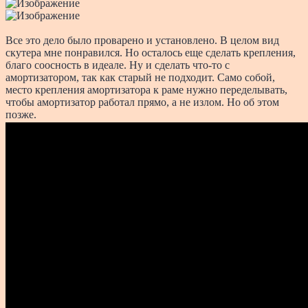
Все это дело было проварено и установлено. В целом вид
скутера мне понравился. Но осталось еще сделать крепления,
благо соосность в идеале. Ну и сделать что-то с
амортизатором, так как старый не подходит. Само собой,
место крепления амортизатора к раме нужно переделывать,
чтобы амортизатор работал прямо, а не излом. Но об этом
позже.